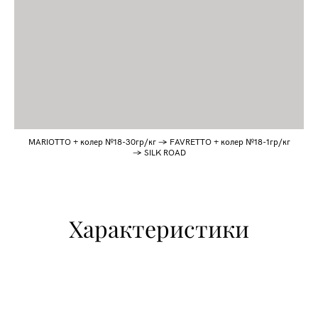
MARIOTTO + колер №18-30гр/кг → FAVRETTO + колер №18-1гр/кг
→ SILK ROAD
Характеристики
РАССЧИТАТЬ СТОИМОСТЬ