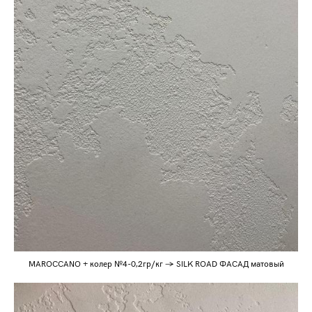
MAROCCANO + колер №4-0,2гр/кг → SILK ROAD ФАСАД матовый